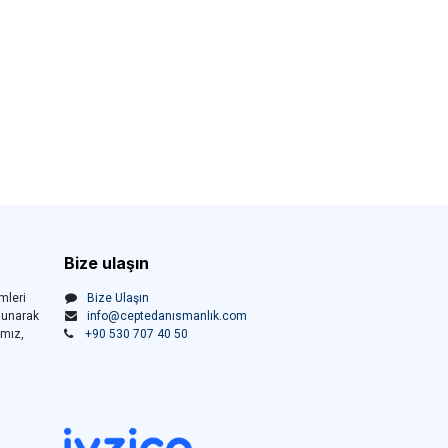
Bize ulaşın
mleri
Bize Ulaşın
sunarak
info@ceptedanısmanlık.com
ımız,
+90 530 707 40 50