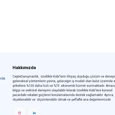
Hakkımızda
CepteDanışmanlık, özellikle Kobi'lerin ihtiyaç duyduğu çözüm ve deneyi
nlık
geleneksel yöntemlerin yerine, geleceğin iş modeli olan bulut üzerinde 
şirketlere %100 daha hızlı ve %70 ekonomik hizmet sunmaktadır. Amac
bilgiyi ve sektörel deneyimi ulaşılabilir kılarak özellikle Kobi'lere küresel
pazardaki rekabet güçlerini korulamalarında destek sağlamaktır. Ayrıca,
ölçeklenebilir ve ölçümlenebilir olmak ve şeffaflık ana değerlerimizdir.