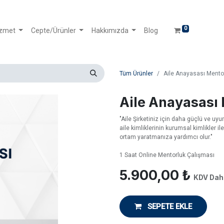
0
izmet
Cepte/Ürünler
Hakkımızda
Blog
Tüm Ürünler
Aile Anayasası Mento
Aile Anayasası
"Aile Şirketiniz için daha güçlü ve u
aile kimliklerinin kurumsal kimlikler il
ortam yaratmanıza yardımcı olur."
1 Saat Online Mentorluk Çalışması
5.900,00
₺
KDV Dahi
SEPETE EKLE