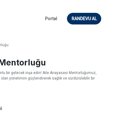
Portal
RANDEVU AL
rluğu
 Mentorluğu
yumlu bir gelecek inşa edin! Aile Anayasası Mentorluğumuz,
e olan yönetimini güçlendirerek sağlık ve sürdürülebilir bir
l