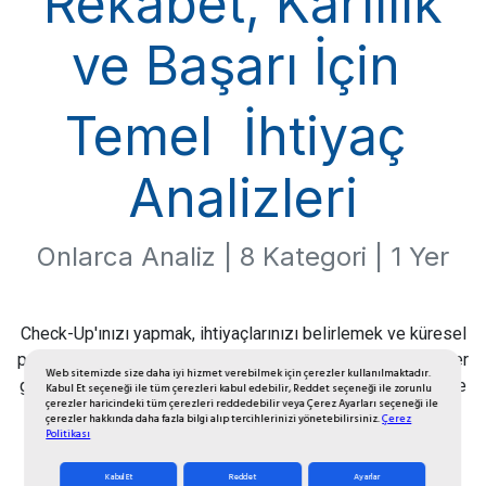
Rekabet, Karlılık
ve Başarı İçin
Temel İhtiyaç
Analizleri
Onlarca Analiz | 8 Kategori | 1 Yer
Check-Up'ınızı yapmak, ihtiyaçlarınızı belirlemek ve küresel
pazarda rekabet gücünüzü arttırmak için size özel stratejiler
Web sitemizde size daha iyi hizmet verebilmek için çerezler kullanılmaktadır.
geliştiriyoruz. Analiziniz sonuçlarınızı değerlendirerek size
Kabul Et seçeneği ile tüm çerezleri kabul edebilir, Reddet seçeneği ile zorunlu
çerezler haricindeki tüm çerezleri reddedebilir veya Çerez Ayarları seçeneği ile
özel bir plan sunuyoruz.
çerezler hakkında daha fazla bilgi alıp tercihlerinizi yönetebilirsiniz.
Çerez
Politikası
Kabul Et
Reddet
Ayarlar