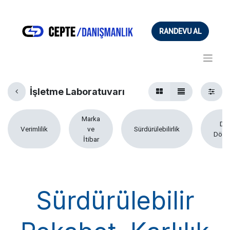
RANDEVU AL
İşletme Laboratuvarı
Marka
Diji
Verimlilik
ve
Sürdürülebilirlik
Dönü
İtibar
Sürdürülebilir