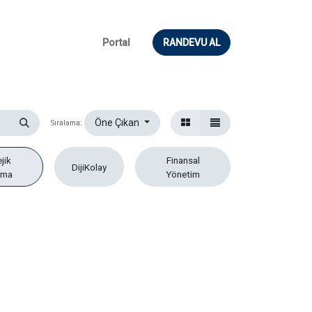
Portal
RANDEVU AL
Öne Çıkan
Sıralama:
jik
Finansal
DijiKolay
ama
Yönetim