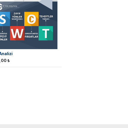
nalizi
,00
₺