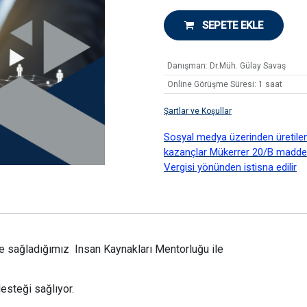
SEPETE EKLE
Danışman
:
Dr.Müh. Gülay Savaş
Online Görüşme Süresi
:
1 saat
Şartlar ve Koşullar
Sosyal medya üzerinden üretilen d
kazançlar Mükerrer 20/B madd
Vergisi yönünden istisna edilir
le sağladığımız Insan Kaynakları Mentorluğu ile
desteği sağlıyor.