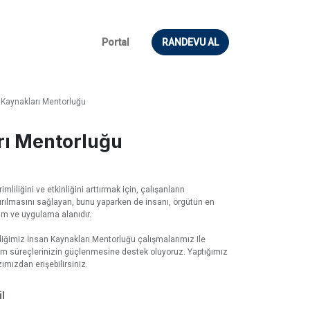
Portal
RANDEVU AL
 Kaynakları Mentorluğu
rı Mentorluğu
liliğini ve etkinliğini arttırmak için, çalışanların
rılmasını sağlayan, bunu yaparken de insanı, örgütün en
lim ve uygulama alanıdır.
iğimiz İnsan Kaynakları Mentorluğu çalışmalarımız ile
tim süreçlerinizin güçlenmesine destek oluyoruz. Yaptığımız
ımızdan erişebilirsiniz.
l