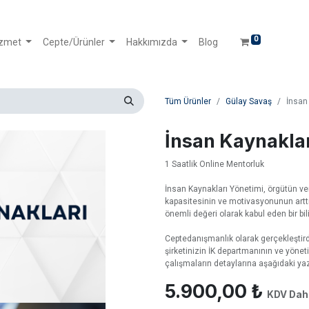
0
izmet
Cepte/Ürünler
Hakkımızda
Blog
Tüm Ürünler
Gülay Savaş
İnsan
İnsan Kaynakla
1 Saatlik Online Mentorluk
İnsan Kaynakları Yönetimi, örgütün verim
kapasitesinin ve motivasyonunun arttı
önemli değeri olarak kabul eden bir bi
Ceptedanışmanlık olarak gerçekleştird
şirketinizin İK departmanının ve yöne
çalışmaların detaylarına aşağıdaki yaz
5.900,00
₺
KDV Dahi