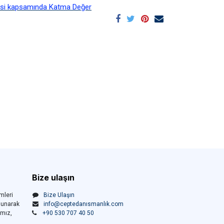
esi kapsamında Katma Değer
Bize ulaşın
mleri
Bize Ulaşın
sunarak
info@ceptedanısmanlık.com
ımız,
+90 530 707 40 50