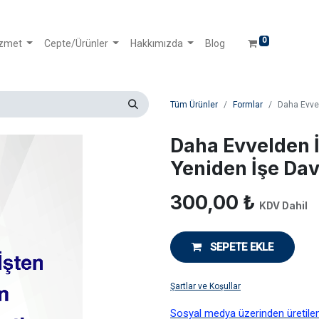
0
izmet
Cepte/Ürünler
Hakkımızda
Blog
Tüm Ürünler
Formlar
Daha Evvel
Daha Evvelden İ
Yeniden İşe Dav
300,00
₺
KDV Dahil
SEPETE EKLE
Şartlar ve Koşullar
Sosyal medya üzerinden üretilen d