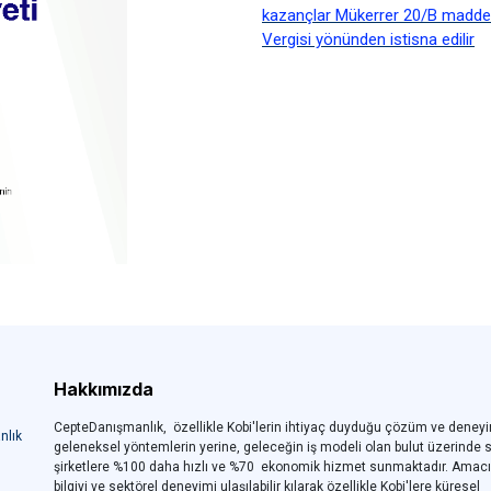
kazançlar Mükerrer 20/B madd
Vergisi yönünden istisna edilir
Hakkımızda
CepteDanışmanlık, özellikle Kobi'lerin ihtiyaç duyduğu çözüm ve deneyi
nlık
geleneksel yöntemlerin yerine, geleceğin iş modeli olan bulut üzerinde 
şirketlere %100 daha hızlı ve %70 ekonomik hizmet sunmaktadır. Amac
bilgiyi ve sektörel deneyimi ulaşılabilir kılarak özellikle Kobi'lere küresel