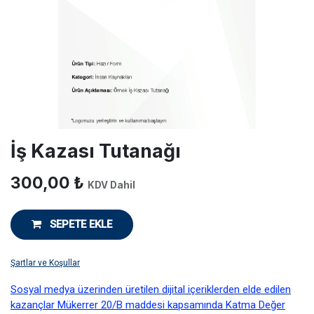
İş Kazası Tutanağı
300,00
₺
KDV Dahil
SEPETE EKLE
Şartlar ve Koşullar
Sosyal medya üzerinden üretilen dijital içeriklerden elde edilen
kazançlar Mükerrer 20/B maddesi kapsamında Katma Değer