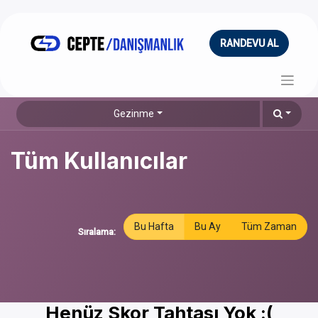
RANDEVU AL
Gezinme
Tüm Kullanıcılar
Bu Hafta
Bu Ay
Tüm Zaman
Sıralama:
Henüz Skor Tahtası Yok :(