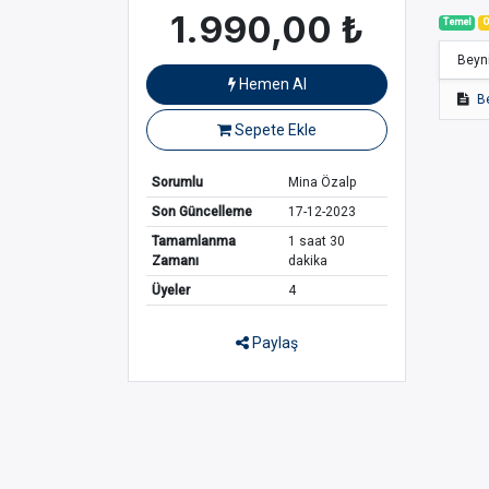
1.990,00
₺
Temel
O
Beyn
Hemen Al
B
Sepete Ekle
Sorumlu
Mina Özalp
Son Güncelleme
17-12-2023
Tamamlanma
1 saat 30
Zamanı
dakika
Üyeler
4
Paylaş