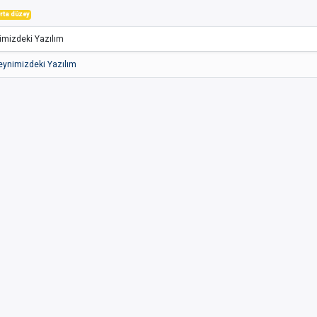
rta düzey
imizdeki Yazılım
eynimizdeki Yazılım