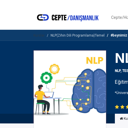
Cepte/H
Kurslar
NLP(Zihin Dili Programlama)Temel
#beynimiz
N
NLP, TE
Eğitim
*Ünivers
Ku