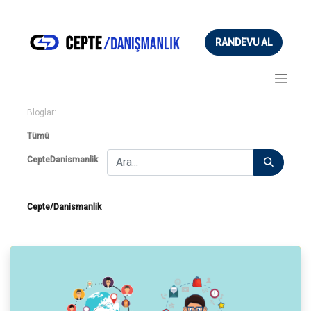
RANDEVU AL
Bloglar:
Tümü
CepteDanismanlik
Cepte/Danismanlik