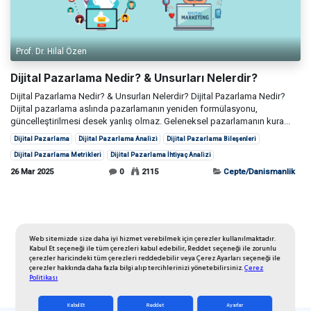
Prof. Dr. Hilal Özen
Dijital Pazarlama Nedir? & Unsurları Nelerdir?
Dijital Pazarlama Nedir? & Unsurları Nelerdir? Dijital Pazarlama Nedir?
Dijital pazarlama aslında pazarlamanın yeniden formülasyonu,
güncelleştirilmesi desek yanlış olmaz. Geleneksel pazarlamanın kura...
Dijital Pazarlama
Dijital Pazarlama Analizi
Dijital Pazarlama Bileşenleri
Dijital Pazarlama Metrikleri
Dijital Pazarlama İhtiyaç Analizi
26 Mar 2025
0
2115
Cepte/Danismanlik
Web sitemizde size daha iyi hizmet verebilmek için çerezler kullanılmaktadır.
Kabul Et seçeneği ile tüm çerezleri kabul edebilir, Reddet seçeneği ile zorunlu
çerezler haricindeki tüm çerezleri reddedebilir veya Çerez Ayarları seçeneği ile
çerezler hakkında daha fazla bilgi alıp tercihlerinizi yönetebilirsiniz.
Çerez
Politikası
Kabul Et
Reddet
Ayarlar